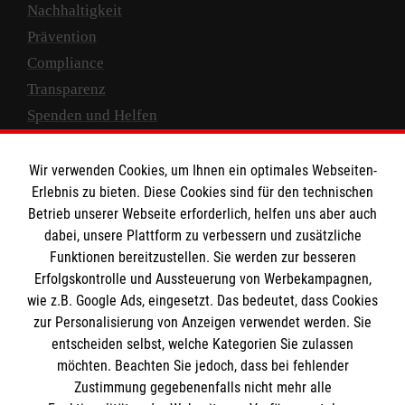
Nachhaltigkeit
Prävention
Compliance
Transparenz
Spenden und Helfen
Spendenkonto
Wir verwenden Cookies, um Ihnen ein optimales Webseiten-
Empfänger: Malteser Hilfsdienst e.V.
Erlebnis zu bieten. Diese Cookies sind für den technischen
Betrieb unserer Webseite erforderlich, helfen uns aber auch
IBAN: DE10 3706 0120 1201 2000 12
dabei, unsere Plattform zu verbessern und zusätzliche
BIC: GENODED 1PA7
Funktionen bereitzustellen. Sie werden zur besseren
Erfolgskontrolle und Aussteuerung von Werbekampagnen,
wie z.B. Google Ads, eingesetzt. Das bedeutet, dass Cookies
zur Personalisierung von Anzeigen verwendet werden. Sie
entscheiden selbst, welche Kategorien Sie zulassen
möchten. Beachten Sie jedoch, dass bei fehlender
Zustimmung gegebenenfalls nicht mehr alle