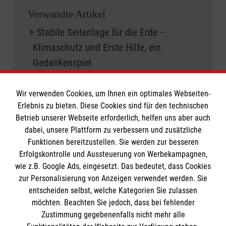
Verwandte Artikel
Stabile Seitenlage für die Erde –
Klimaschutz und Erste Hilfe, ein
Gedankenspiel
Nächstenliebe bei 35 Grad? Unsere
Wir verwenden Cookies, um Ihnen ein optimales Webseiten-
Mission für den Sommer
Erlebnis zu bieten. Diese Cookies sind für den technischen
Die Klimastrategie des Malteser
Betrieb unserer Webseite erforderlich, helfen uns aber auch
Hilfsdienst wird fortgeschrieben
dabei, unsere Plattform zu verbessern und zusätzliche
Funktionen bereitzustellen. Sie werden zur besseren
Erfolgskontrolle und Aussteuerung von Werbekampagnen,
Links zum Artikel
wie z.B. Google Ads, eingesetzt. Das bedeutet, dass Cookies
Nachhaltig bei den Maltesern
zur Personalisierung von Anzeigen verwendet werden. Sie
Malteser für den Klimaschutz
entscheiden selbst, welche Kategorien Sie zulassen
möchten. Beachten Sie jedoch, dass bei fehlender
Mehr Artikel zu Nachhaltigkeit
Zustimmung gegebenenfalls nicht mehr alle