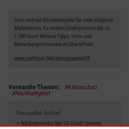
Dies sind nur Einzelbeispiele für viele mögliche
Maßnahmen. Es winken Direktprämien bis zu
1.500 Euro! Weitere Tipps, Infos und
Bewerbungsformulare im SharePoint:
www.malteser.link/klimapraemie24
Verwandte Themen:
#Klimaschutz
#Nachhaltigkeit
Verwandte Artikel
Nächstenliebe bei 35 Grad? Unsere