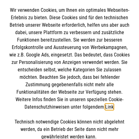
Mission für den Sommer
Wir verwenden Cookies, um Ihnen ein optimales Webseiten-
Die Klimastrategie des Malteser
Erlebnis zu bieten. Diese Cookies sind für den technischen
Hilfsdienst wird fortgeschrieben
Betrieb unserer Webseite erforderlich, helfen uns aber auch
dabei, unsere Plattform zu verbessern und zusätzliche
Mobilität neu gedacht: Wie eine
Funktionen bereitzustellen. Sie werden zur besseren
Befragung im Bezirk Hildesheim den Weg
Erfolgskontrolle und Aussteuerung von Werbekampagnen,
für nachhaltige Veränderungen weist
wie z.B. Google Ads, eingesetzt. Das bedeutet, dass Cookies
zur Personalisierung von Anzeigen verwendet werden. Sie
Links zum Artikel
entscheiden selbst, welche Kategorien Sie zulassen
möchten. Beachten Sie jedoch, dass bei fehlender
Malteser heute für Morgen
Zustimmung gegebenenfalls nicht mehr alle
Funktionalitäten der Webseite zur Verfügung stehen.
Weitere Infos finden Sie in unseren speziellen Cookie-
Datenschutzhinweisen unter folgendem
Link
.
Technisch notwendige Cookies können nicht abgelehnt
Kontakt
Themenübersicht
werden, da ein Betrieb der Seite dann nicht mehr
gewährleistet werden kann.
Archiv
Mediadaten