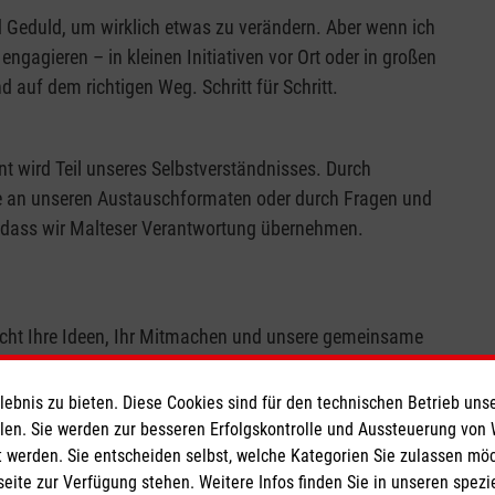
d Geduld, um wirklich etwas zu verändern. Aber wenn ich
engagieren – in kleinen Initiativen vor Ort oder in großen
d auf dem richtigen Weg. Schritt für Schritt.
 wird Teil unseres Selbstverständnisses. Durch
e an unseren Austauschformaten oder durch Fragen und
ch, dass wir Malteser Verantwortung übernehmen.
raucht Ihre Ideen, Ihr Mitmachen und unsere gemeinsame
en – im Vertrauen darauf, dass wir zusammen wirklich
bnis zu bieten. Diese Cookies sind für den technischen Betrieb unse
llen. Sie werden zur besseren Erfolgskontrolle und Aussteuerung von
 werden. Sie entscheiden selbst, welche Kategorien Sie zulassen mö
#Klimaschutz
seite zur Verfügung stehen. Weitere Infos finden Sie in unseren spe