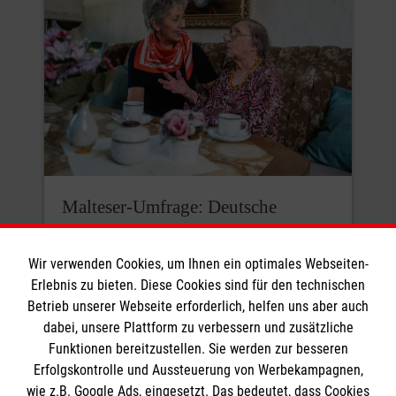
Malteser-Umfrage: Deutsche
rechnen mit mehr Armut und
Einsamkeit
Wir verwenden Cookies, um Ihnen ein optimales Webseiten-
Erlebnis zu bieten. Diese Cookies sind für den technischen
Die meisten Menschen in Deutschland
Betrieb unserer Webseite erforderlich, helfen uns aber auch
sind davon überzeugt, dass Armut und
dabei, unsere Plattform zu verbessern und zusätzliche
Einsamkeit hierzulande zunehmen
Funktionen bereitzustellen. Sie werden zur besseren
Erfolgskontrolle und Aussteuerung von Werbekampagnen,
werden. Mehr als die Hälfte der
wie z.B. Google Ads, eingesetzt. Das bedeutet, dass Cookies