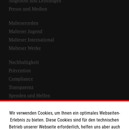
Angebote und Leistungen
Presse und Medien
Malteserorden
Malteser Jugend
Malteser International
Malteser Werke
Nachhaltigkeit
Prävention
Compliance
Transparenz
Spenden und Helfen
Spendenkonto
Wir verwenden Cookies, um Ihnen ein optimales Webseiten-
Empfänger: Malteser Hilfsdienst e.V.
Erlebnis zu bieten. Diese Cookies sind für den technischen
Betrieb unserer Webseite erforderlich, helfen uns aber auch
IBAN: DE10 3706 0120 1201 2000 12