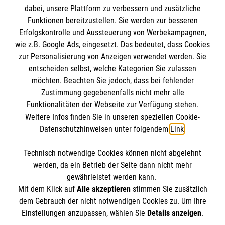
dabei, unsere Plattform zu verbessern und zusätzliche
BIC: GENODED 1PA7
Funktionen bereitzustellen. Sie werden zur besseren
Erfolgskontrolle und Aussteuerung von Werbekampagnen,
wie z.B. Google Ads, eingesetzt. Das bedeutet, dass Cookies
zur Personalisierung von Anzeigen verwendet werden. Sie
entscheiden selbst, welche Kategorien Sie zulassen
möchten. Beachten Sie jedoch, dass bei fehlender
Zustimmung gegebenenfalls nicht mehr alle
Funktionalitäten der Webseite zur Verfügung stehen.
Weitere Infos finden Sie in unseren speziellen Cookie-
Newsletter abonnieren
Datenschutzhinweisen unter folgendem
Link
.
Technisch notwendige Cookies können nicht abgelehnt
Cookies verwalten
|
AGB
|
Impressum
|
Datenschutz
|
werden, da ein Betrieb der Seite dann nicht mehr
Barrierefreiheit
|
Kontakt
|
Sharepoint
|
Mediathek
gewährleistet werden kann.
Mit dem Klick auf
Alle akzeptieren
stimmen Sie zusätzlich
dem Gebrauch der nicht notwendigen Cookies zu. Um Ihre
Einstellungen anzupassen, wählen Sie
Details anzeigen
.