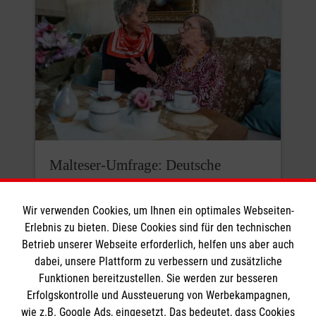
Malteser-Umfrage: Deutsche
rechnen mit mehr Armut und
Einsamkeit
Wir verwenden Cookies, um Ihnen ein optimales Webseiten-
Erlebnis zu bieten. Diese Cookies sind für den technischen
Die meisten Menschen in Deutschland
Betrieb unserer Webseite erforderlich, helfen uns aber auch
sind davon überzeugt, dass Armut und
dabei, unsere Plattform zu verbessern und zusätzliche
Einsamkeit hierzulande zunehmen
Funktionen bereitzustellen. Sie werden zur besseren
Erfolgskontrolle und Aussteuerung von Werbekampagnen,
werden. Mehr als die Hälfte der
wie z.B. Google Ads, eingesetzt. Das bedeutet, dass Cookies