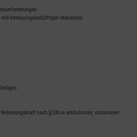
eneanforderungen
n mit betreuungsbedürftigen Menschen
festigen.
s Betreuungskraft nach §53b in ambulanten, stationären