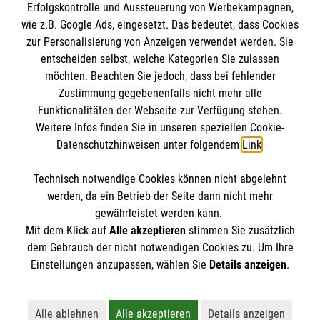
Erfolgskontrolle und Aussteuerung von Werbekampagnen,
wie z.B. Google Ads, eingesetzt. Das bedeutet, dass Cookies
zur Personalisierung von Anzeigen verwendet werden. Sie
entscheiden selbst, welche Kategorien Sie zulassen
möchten. Beachten Sie jedoch, dass bei fehlender
Zustimmung gegebenenfalls nicht mehr alle
Funktionalitäten der Webseite zur Verfügung stehen.
Weitere Infos finden Sie in unseren speziellen Cookie-
Newsletter abonnieren
Datenschutzhinweisen unter folgendem
Link
.
Technisch notwendige Cookies können nicht abgelehnt
Cookies verwalten
|
AGB
|
Impressum
|
Datenschutz
|
werden, da ein Betrieb der Seite dann nicht mehr
Barrierefreiheit
|
Kontakt
|
Sharepoint
|
Mediathek
gewährleistet werden kann.
Mit dem Klick auf
Alle akzeptieren
stimmen Sie zusätzlich
dem Gebrauch der nicht notwendigen Cookies zu. Um Ihre
Einstellungen anzupassen, wählen Sie
Details anzeigen
.
Alle ablehnen
Alle akzeptieren
Details anzeigen