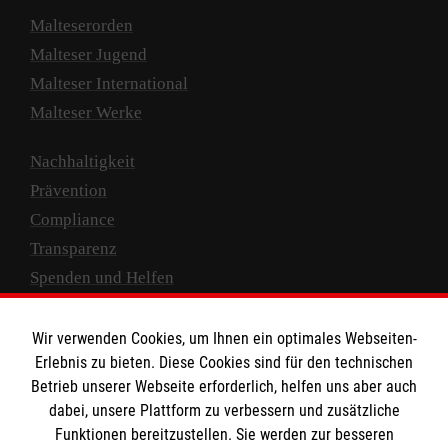
Malteserorden
Malteser Jugend
Malteser International
Malteser Werke
Nachhaltigkeit
Prävention
Compliance
Transparenz
Spenden und Helfen
Spendenkonto
Wir verwenden Cookies, um Ihnen ein optimales Webseiten-
Empfänger: Malteser Hilfsdienst e.V.
Erlebnis zu bieten. Diese Cookies sind für den technischen
Betrieb unserer Webseite erforderlich, helfen uns aber auch
IBAN: DE10 3706 0120 1201 2000 12
dabei, unsere Plattform zu verbessern und zusätzliche
BIC: GENODED 1PA7
Funktionen bereitzustellen. Sie werden zur besseren