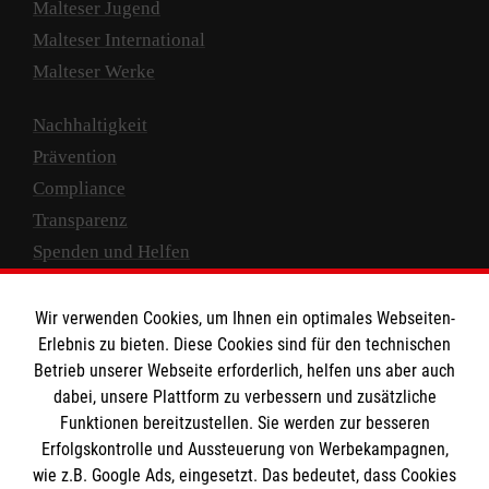
Malteser Jugend
Malteser International
Malteser Werke
Nachhaltigkeit
Prävention
Compliance
Transparenz
Spenden und Helfen
Spendenkonto
Wir verwenden Cookies, um Ihnen ein optimales Webseiten-
Empfänger: Malteser Hilfsdienst e.V.
Erlebnis zu bieten. Diese Cookies sind für den technischen
Betrieb unserer Webseite erforderlich, helfen uns aber auch
IBAN: DE10 3706 0120 1201 2000 12
dabei, unsere Plattform zu verbessern und zusätzliche
BIC: GENODED 1PA7
Funktionen bereitzustellen. Sie werden zur besseren
Erfolgskontrolle und Aussteuerung von Werbekampagnen,
wie z.B. Google Ads, eingesetzt. Das bedeutet, dass Cookies