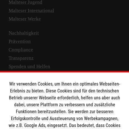
Malteser Jugend
Malteser International
Malteser Werke
Nachhaltigkeit
Prävention
Compliance
Transparenz
Spenden und Helfen
Spendenkonto
Wir verwenden Cookies, um Ihnen ein optimales Webseiten-
Empfänger: Malteser Hilfsdienst e.V.
Erlebnis zu bieten. Diese Cookies sind für den technischen
Betrieb unserer Webseite erforderlich, helfen uns aber auch
IBAN: DE10 3706 0120 1201 2000 12
dabei, unsere Plattform zu verbessern und zusätzliche
BIC: GENODED 1PA7
Funktionen bereitzustellen. Sie werden zur besseren
Erfolgskontrolle und Aussteuerung von Werbekampagnen,
wie z.B. Google Ads, eingesetzt. Das bedeutet, dass Cookies