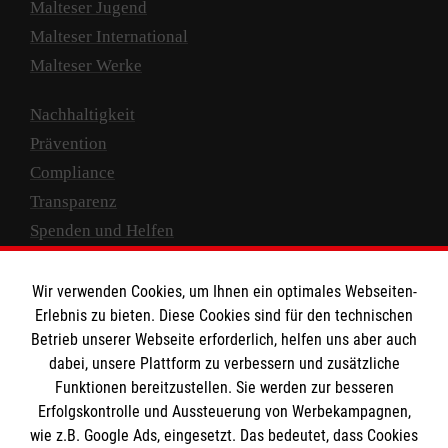
Malteser Jugend
Malteser International
Malteser Werke
Nachhaltigkeit
Prävention
Compliance
Transparenz
Spenden und Helfen
Spendenkonto
Wir verwenden Cookies, um Ihnen ein optimales Webseiten-
Empfänger: Malteser Hilfsdienst e.V.
Erlebnis zu bieten. Diese Cookies sind für den technischen
Betrieb unserer Webseite erforderlich, helfen uns aber auch
IBAN: DE10 3706 0120 1201 2000 12
dabei, unsere Plattform zu verbessern und zusätzliche
BIC: GENODED 1PA7
Funktionen bereitzustellen. Sie werden zur besseren
Erfolgskontrolle und Aussteuerung von Werbekampagnen,
wie z.B. Google Ads, eingesetzt. Das bedeutet, dass Cookies