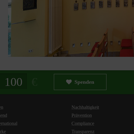
g in Euro
Spenden
en
Nachhaltigkeit
gend
Prävention
ernational
Compliance
rke
Transparenz