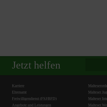
Spendenbetra
Jetzt helfen
Karriere
Malteserord
Ehrenamt
Malteser Ju
Freiwilligendienst (FSJ/BFD)
Malteser Int
Angebote und Leistungen
Malteser We