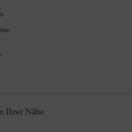
en
eiden
n
in Ihrer Nähe