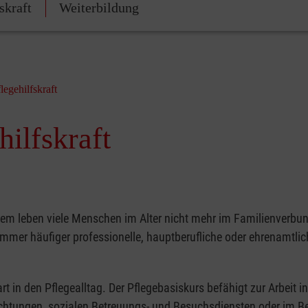
skraft
Weiterbildung
legehilfskraft
ilfskraft
dem leben viele Menschen im Alter nicht mehr im Familienverbu
mmer häufiger professionelle, hauptberufliche oder ehrenamtlich
art in den Pflegealltag. Der Pflegebasiskurs befähigt zur Arbeit in
ichtungen, sozialen Betreuungs- und Besuchsdiensten oder im Be