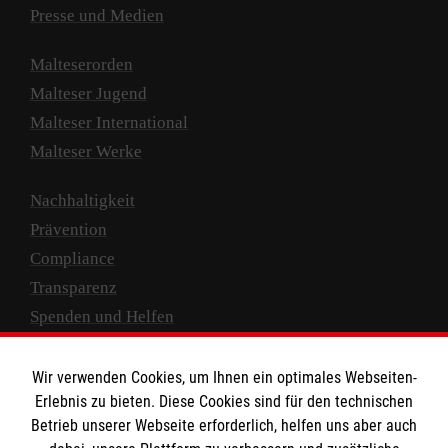
Presse und Medien
Malteserorden
Malteser Jugend
Malteser International
Malteser Werke
Nachhaltigkeit
Prävention
Compliance
Transparenz
Spenden und Helfen
Spendenkonto
Wir verwenden Cookies, um Ihnen ein optimales Webseiten-
Empfänger: Malteser Hilfsdienst e.V.
Erlebnis zu bieten. Diese Cookies sind für den technischen
Betrieb unserer Webseite erforderlich, helfen uns aber auch
IBAN: DE10 3706 0120 1201 2000 12