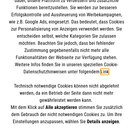
dabei, unsere Plattform zu verbessern und zusätzliche
BIC: GENODED 1PA7
Funktionen bereitzustellen. Sie werden zur besseren
Erfolgskontrolle und Aussteuerung von Werbekampagnen,
wie z.B. Google Ads, eingesetzt. Das bedeutet, dass Cookies
zur Personalisierung von Anzeigen verwendet werden. Sie
entscheiden selbst, welche Kategorien Sie zulassen
möchten. Beachten Sie jedoch, dass bei fehlender
Zustimmung gegebenenfalls nicht mehr alle
Funktionalitäten der Webseite zur Verfügung stehen.
Weitere Infos finden Sie in unseren speziellen Cookie-
Newsletter abonnieren
Datenschutzhinweisen unter folgendem
Link
.
Technisch notwendige Cookies können nicht abgelehnt
Cookies verwalten
|
AGB
|
Impressum
|
Datenschutz
|
werden, da ein Betrieb der Seite dann nicht mehr
Barrierefreiheit
|
Kontakt
|
Sharepoint
|
Mediathek
gewährleistet werden kann.
Mit dem Klick auf
Alle akzeptieren
stimmen Sie zusätzlich
dem Gebrauch der nicht notwendigen Cookies zu. Um Ihre
Einstellungen anzupassen, wählen Sie
Details anzeigen
.