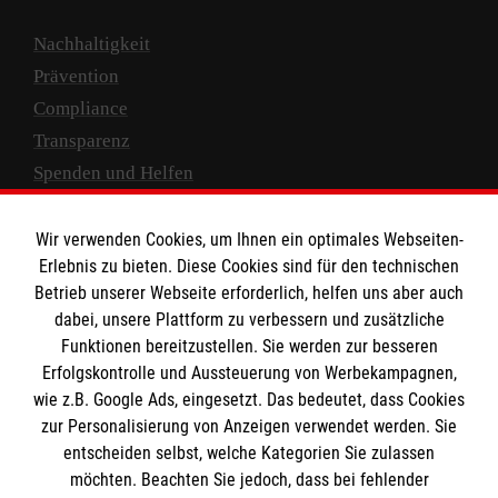
Nachhaltigkeit
Prävention
Compliance
Transparenz
Spenden und Helfen
Spendenkonto
Wir verwenden Cookies, um Ihnen ein optimales Webseiten-
Empfänger: Malteser Hilfsdienst e.V.
Erlebnis zu bieten. Diese Cookies sind für den technischen
Betrieb unserer Webseite erforderlich, helfen uns aber auch
IBAN: DE10 3706 0120 1201 2000 12
dabei, unsere Plattform zu verbessern und zusätzliche
BIC: GENODED 1PA7
Funktionen bereitzustellen. Sie werden zur besseren
Erfolgskontrolle und Aussteuerung von Werbekampagnen,
wie z.B. Google Ads, eingesetzt. Das bedeutet, dass Cookies
zur Personalisierung von Anzeigen verwendet werden. Sie
entscheiden selbst, welche Kategorien Sie zulassen
möchten. Beachten Sie jedoch, dass bei fehlender