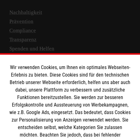
Nachhaltigkeit
Prävention
Compliance
Transparenz
Spenden und Helfen
Spendenkonto
Wir verwenden Cookies, um Ihnen ein optimales Webseiten-
Empfänger: Malteser Hilfsdienst e.V.
Erlebnis zu bieten. Diese Cookies sind für den technischen
Betrieb unserer Webseite erforderlich, helfen uns aber auch
IBAN: DE10 3706 0120 1201 2000 12
dabei, unsere Plattform zu verbessern und zusätzliche
BIC: GENODED 1PA7
Funktionen bereitzustellen. Sie werden zur besseren
Erfolgskontrolle und Aussteuerung von Werbekampagnen,
wie z.B. Google Ads, eingesetzt. Das bedeutet, dass Cookies
zur Personalisierung von Anzeigen verwendet werden. Sie
entscheiden selbst, welche Kategorien Sie zulassen
möchten. Beachten Sie jedoch, dass bei fehlender