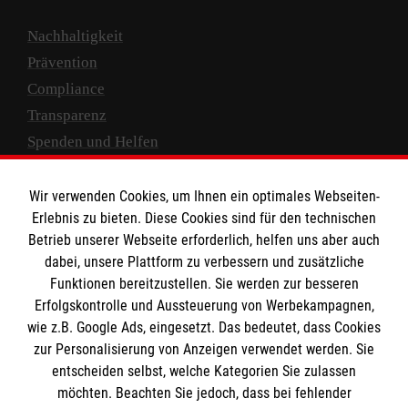
Nachhaltigkeit
Prävention
Compliance
Transparenz
Spenden und Helfen
Spendenkonto
Wir verwenden Cookies, um Ihnen ein optimales Webseiten-
Empfänger: Malteser Hilfsdienst e.V.
Erlebnis zu bieten. Diese Cookies sind für den technischen
Betrieb unserer Webseite erforderlich, helfen uns aber auch
IBAN: DE10 3706 0120 1201 2000 12
dabei, unsere Plattform zu verbessern und zusätzliche
BIC: GENODED 1PA7
Funktionen bereitzustellen. Sie werden zur besseren
Erfolgskontrolle und Aussteuerung von Werbekampagnen,
wie z.B. Google Ads, eingesetzt. Das bedeutet, dass Cookies
zur Personalisierung von Anzeigen verwendet werden. Sie
entscheiden selbst, welche Kategorien Sie zulassen
möchten. Beachten Sie jedoch, dass bei fehlender