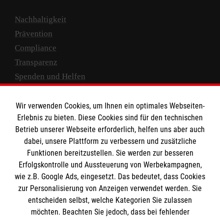
Nachhaltigkeit
Prävention
Compliance
Transparenz
Spenden und Helfen
Spendenkonto
Wir verwenden Cookies, um Ihnen ein optimales Webseiten-
Empfänger: Malteser Hilfsdienst e.V.
Erlebnis zu bieten. Diese Cookies sind für den technischen
Betrieb unserer Webseite erforderlich, helfen uns aber auch
IBAN: DE10 3706 0120 1201 2000 12
dabei, unsere Plattform zu verbessern und zusätzliche
BIC: GENODED 1PA7
Funktionen bereitzustellen. Sie werden zur besseren
Erfolgskontrolle und Aussteuerung von Werbekampagnen,
wie z.B. Google Ads, eingesetzt. Das bedeutet, dass Cookies
zur Personalisierung von Anzeigen verwendet werden. Sie
entscheiden selbst, welche Kategorien Sie zulassen
möchten. Beachten Sie jedoch, dass bei fehlender