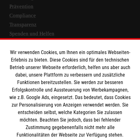
Prävention
Compliance
Transparenz
Spenden und Helfen
Spendenkonto
Wir verwenden Cookies, um Ihnen ein optimales Webseiten-
Empfänger: Malteser Hilfsdienst e.V.
Erlebnis zu bieten. Diese Cookies sind für den technischen
Betrieb unserer Webseite erforderlich, helfen uns aber auch
IBAN: DE10 3706 0120 1201 2000 12
dabei, unsere Plattform zu verbessern und zusätzliche
BIC: GENODED 1PA7
Funktionen bereitzustellen. Sie werden zur besseren
Erfolgskontrolle und Aussteuerung von Werbekampagnen,
wie z.B. Google Ads, eingesetzt. Das bedeutet, dass Cookies
zur Personalisierung von Anzeigen verwendet werden. Sie
entscheiden selbst, welche Kategorien Sie zulassen
möchten. Beachten Sie jedoch, dass bei fehlender
Zustimmung gegebenenfalls nicht mehr alle
Funktionalitäten der Webseite zur Verfügung stehen.