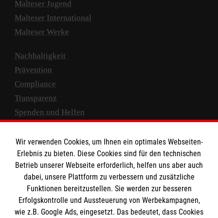
Malteser Jugend
Malteser International
Malteser Werke
Nachhaltigkeit
Prävention
Compliance
Transparenz
Spenden und Helfen
Spendenkonto
Wir verwenden Cookies, um Ihnen ein optimales Webseiten-
Empfänger: Malteser Hilfsdienst e.V.
Erlebnis zu bieten. Diese Cookies sind für den technischen
Betrieb unserer Webseite erforderlich, helfen uns aber auch
IBAN: DE10 3706 0120 1201 2000 12
dabei, unsere Plattform zu verbessern und zusätzliche
BIC: GENODED 1PA7
Funktionen bereitzustellen. Sie werden zur besseren
Erfolgskontrolle und Aussteuerung von Werbekampagnen,
wie z.B. Google Ads, eingesetzt. Das bedeutet, dass Cookies