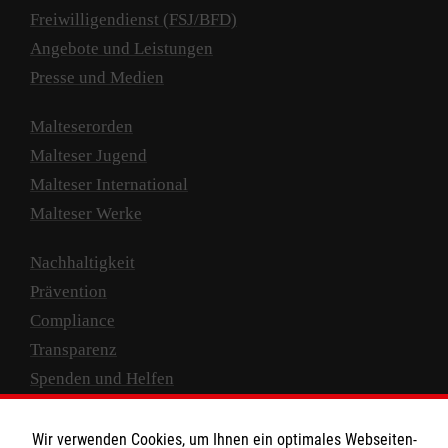
Freiwilligendienst (FSJ/BFD)
Angebote und Leistungen
Presse und Medien
Malteserorden
Malteser Jugend
Malteser International
Malteser Werke
Nachhaltigkeit
Prävention
Compliance
Transparenz
Spenden und Helfen
Spendenkonto
Wir verwenden Cookies, um Ihnen ein optimales Webseiten-