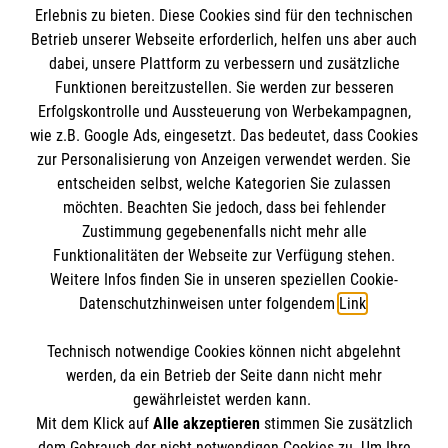
Empfänger: Malteser Hilfsdienst e.V.
Erlebnis zu bieten. Diese Cookies sind für den technischen
Betrieb unserer Webseite erforderlich, helfen uns aber auch
IBAN: DE10 3706 0120 1201 2000 12
dabei, unsere Plattform zu verbessern und zusätzliche
BIC: GENODED 1PA7
Funktionen bereitzustellen. Sie werden zur besseren
Erfolgskontrolle und Aussteuerung von Werbekampagnen,
wie z.B. Google Ads, eingesetzt. Das bedeutet, dass Cookies
zur Personalisierung von Anzeigen verwendet werden. Sie
entscheiden selbst, welche Kategorien Sie zulassen
möchten. Beachten Sie jedoch, dass bei fehlender
Zustimmung gegebenenfalls nicht mehr alle
Funktionalitäten der Webseite zur Verfügung stehen.
Weitere Infos finden Sie in unseren speziellen Cookie-
Newsletter abonnieren
Datenschutzhinweisen unter folgendem
Link
.
Technisch notwendige Cookies können nicht abgelehnt
Cookies verwalten
|
AGB
|
Impressum
|
Datenschutz
|
werden, da ein Betrieb der Seite dann nicht mehr
Barrierefreiheit
|
Kontakt
|
Sharepoint
|
Mediathek
gewährleistet werden kann.
Mit dem Klick auf
Alle akzeptieren
stimmen Sie zusätzlich
dem Gebrauch der nicht notwendigen Cookies zu. Um Ihre