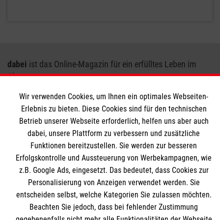
dabei
ist das Online-Magazin für ein erfülltes Leben im
Alter.
Wir verwenden Cookies, um Ihnen ein optimales Webseiten-
Unser Angebot gibt Informationen, Tipps und Beispiele für
Erlebnis zu bieten. Diese Cookies sind für den technischen
ältere Menschen, Angehörige und alle Interessierten, die
Betrieb unserer Webseite erforderlich, helfen uns aber auch
Hilfe bei Einsamkeit im Alter suchen, sich für Möglichkeiten
dabei, unsere Plattform zu verbessern und zusätzliche
der Vorbeugung interessieren oder sich schlicht mit dem
Funktionen bereitzustellen. Sie werden zur besseren
drängenden gesellschaftlichen Problem der sozialen
Erfolgskontrolle und Aussteuerung von Werbekampagnen, wie
Isolation alter Menschen auseinandersetzen wollen. Denn:
z.B. Google Ads, eingesetzt. Das bedeutet, dass Cookies zur
dabei
sein ist alles!
Personalisierung von Anzeigen verwendet werden. Sie
entscheiden selbst, welche Kategorien Sie zulassen möchten.
Beachten Sie jedoch, dass bei fehlender Zustimmung
gegebenenfalls nicht mehr alle Funktionalitäten der Webseite