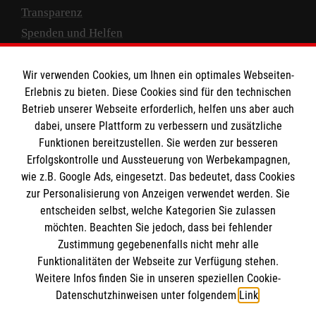
Transparenz
Spenden und Helfen
Spendenkonto
Wir verwenden Cookies, um Ihnen ein optimales Webseiten-
Empfänger: Malteser Hilfsdienst e.V.
Erlebnis zu bieten. Diese Cookies sind für den technischen
Betrieb unserer Webseite erforderlich, helfen uns aber auch
IBAN: DE10 3706 0120 1201 2000 12
dabei, unsere Plattform zu verbessern und zusätzliche
BIC: GENODED 1PA7
Funktionen bereitzustellen. Sie werden zur besseren
Erfolgskontrolle und Aussteuerung von Werbekampagnen,
wie z.B. Google Ads, eingesetzt. Das bedeutet, dass Cookies
zur Personalisierung von Anzeigen verwendet werden. Sie
entscheiden selbst, welche Kategorien Sie zulassen
möchten. Beachten Sie jedoch, dass bei fehlender
Zustimmung gegebenenfalls nicht mehr alle
Funktionalitäten der Webseite zur Verfügung stehen.
Weitere Infos finden Sie in unseren speziellen Cookie-
Newsletter abonnieren
Datenschutzhinweisen unter folgendem
Link
.