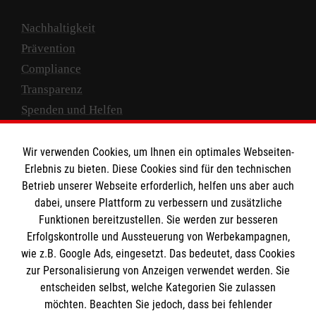
Nachhaltigkeit
Prävention
Compliance
Transparenz
Spenden und Helfen
Spendenkonto
Wir verwenden Cookies, um Ihnen ein optimales Webseiten-
Empfänger: Malteser Hilfsdienst e.V.
Erlebnis zu bieten. Diese Cookies sind für den technischen
Betrieb unserer Webseite erforderlich, helfen uns aber auch
IBAN: DE10 3706 0120 1201 2000 12
dabei, unsere Plattform zu verbessern und zusätzliche
BIC: GENODED 1PA7
Funktionen bereitzustellen. Sie werden zur besseren
Erfolgskontrolle und Aussteuerung von Werbekampagnen,
wie z.B. Google Ads, eingesetzt. Das bedeutet, dass Cookies
zur Personalisierung von Anzeigen verwendet werden. Sie
entscheiden selbst, welche Kategorien Sie zulassen
möchten. Beachten Sie jedoch, dass bei fehlender