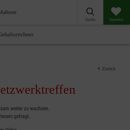
Malteser
Suche
Spenden
ehaltsrechner
Zurück
etzwerktreffen
nsam weiter zu wachsen.
tesern gefragt.
um Video.