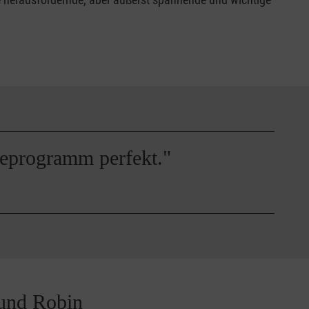
neeprogramm perfekt."
 und Robin