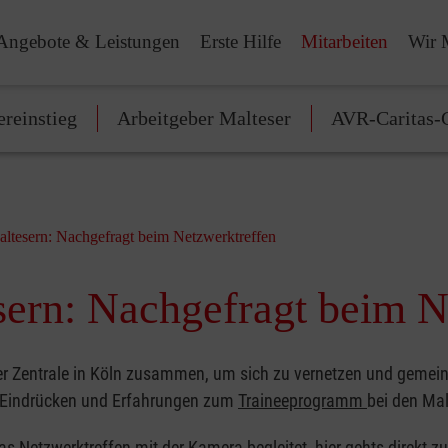
Angebote & Leistungen
Erste Hilfe
Mitarbeiten
Wir 
ereinstieg
Arbeitgeber Malteser
AVR-Caritas-G
altesern: Nachgefragt beim Netzwerktreffen
sern: Nachgefragt beim N
er Zentrale in Köln zusammen, um sich zu vernetzen und gemei
n Eindrücken und Erfahrungen zum
Traineeprogramm
bei den Mal
as Netzwerktreffen mit der Kamera begleitet, hier gehts
direkt z