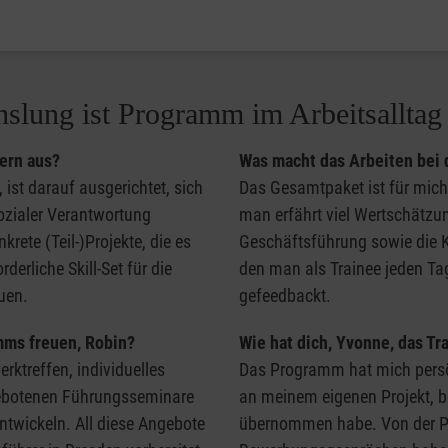
slung ist Programm im Arbeitsalltag 
ern aus?
Was macht das Arbeiten bei 
st darauf ausgerichtet, sich
Das Gesamtpaket ist für mich 
sozialer Verantwortung
man erfährt viel Wertschätzun
rete (Teil-)Projekte, die es
Geschäftsführung sowie die K
erliche Skill-Set für die
den man als Trainee jeden Tag
auen.
gefeedbackt.
mms freuen, Robin?
Wie hat dich, Yvonne, das T
ktreffen, individuelles
Das Programm hat mich persön
gebotenen Führungsseminare
an meinem eigenen Projekt, 
entwickeln. All diese Angebote
übernommen habe. Von der Pr