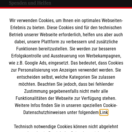
Spenden und Helfen
Spendenkonto
Wir verwenden Cookies, um Ihnen ein optimales Webseiten-
Empfänger: Malteser Hilfsdienst e.V.
Erlebnis zu bieten. Diese Cookies sind für den technischen
Betrieb unserer Webseite erforderlich, helfen uns aber auch
IBAN: DE10 3706 0120 1201 2000 12
dabei, unsere Plattform zu verbessern und zusätzliche
BIC: GENODED 1PA7
Funktionen bereitzustellen. Sie werden zur besseren
Erfolgskontrolle und Aussteuerung von Werbekampagnen,
wie z.B. Google Ads, eingesetzt. Das bedeutet, dass Cookies
zur Personalisierung von Anzeigen verwendet werden. Sie
entscheiden selbst, welche Kategorien Sie zulassen
möchten. Beachten Sie jedoch, dass bei fehlender
Zustimmung gegebenenfalls nicht mehr alle
Funktionalitäten der Webseite zur Verfügung stehen.
Weitere Infos finden Sie in unseren speziellen Cookie-
Newsletter abonnieren
Datenschutzhinweisen unter folgendem
Link
.
Technisch notwendige Cookies können nicht abgelehnt
Cookies verwalten
|
AGB
|
Impressum
|
Datenschutz
|