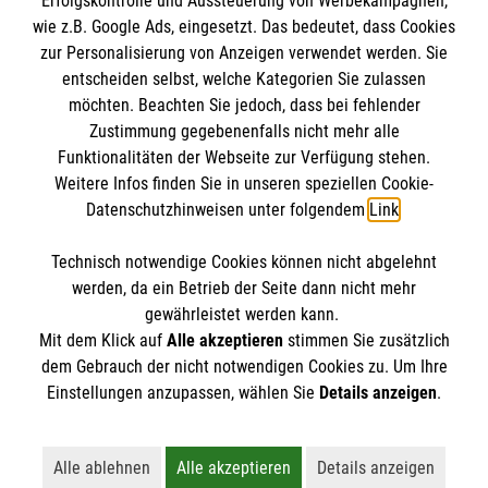
Erfolgskontrolle und Aussteuerung von Werbekampagnen,
wie z.B. Google Ads, eingesetzt. Das bedeutet, dass Cookies
zur Personalisierung von Anzeigen verwendet werden. Sie
entscheiden selbst, welche Kategorien Sie zulassen
möchten. Beachten Sie jedoch, dass bei fehlender
Zustimmung gegebenenfalls nicht mehr alle
Funktionalitäten der Webseite zur Verfügung stehen.
Weitere Infos finden Sie in unseren speziellen Cookie-
Newsletter abonnieren
Datenschutzhinweisen unter folgendem
Link
.
Technisch notwendige Cookies können nicht abgelehnt
Cookies verwalten
|
AGB
|
Impressum
|
Datenschutz
|
werden, da ein Betrieb der Seite dann nicht mehr
Barrierefreiheit
|
Kontakt
|
Sharepoint
|
Mediathek
gewährleistet werden kann.
Mit dem Klick auf
Alle akzeptieren
stimmen Sie zusätzlich
dem Gebrauch der nicht notwendigen Cookies zu. Um Ihre
Einstellungen anzupassen, wählen Sie
Details anzeigen
.
Alle ablehnen
Alle akzeptieren
Details anzeigen
Lehnt alle nicht-essentiellen Cookies ab
Akzeptiert alle Cookies einschließl
Öffnet detaillie