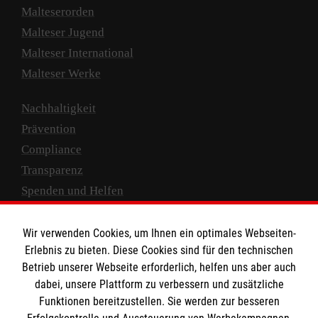
Malteserorden
Malteser Jugend
Malteser International
Malteser Werke
Nachhaltigkeit
Prävention
Compliance
Transparenz
Spenden und Helfen
Spendenkonto
Wir verwenden Cookies, um Ihnen ein optimales Webseiten-
Empfänger: Malteser Hilfsdienst e.V.
Erlebnis zu bieten. Diese Cookies sind für den technischen
Betrieb unserer Webseite erforderlich, helfen uns aber auch
IBAN: DE10 3706 0120 1201 2000 12
dabei, unsere Plattform zu verbessern und zusätzliche
BIC: GENODED 1PA7
Funktionen bereitzustellen. Sie werden zur besseren