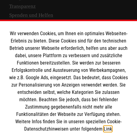
Transparenz
Spenden und Helfen
Spendenkonto
Wir verwenden Cookies, um Ihnen ein optimales Webseiten-
Empfänger: Malteser Hilfsdienst e.V.
Erlebnis zu bieten. Diese Cookies sind für den technischen
Betrieb unserer Webseite erforderlich, helfen uns aber auch
IBAN: DE10 3706 0120 1201 2000 12
dabei, unsere Plattform zu verbessern und zusätzliche
BIC: GENODED 1PA7
Funktionen bereitzustellen. Sie werden zur besseren
Erfolgskontrolle und Aussteuerung von Werbekampagnen,
wie z.B. Google Ads, eingesetzt. Das bedeutet, dass Cookies
zur Personalisierung von Anzeigen verwendet werden. Sie
entscheiden selbst, welche Kategorien Sie zulassen
möchten. Beachten Sie jedoch, dass bei fehlender
Zustimmung gegebenenfalls nicht mehr alle
Funktionalitäten der Webseite zur Verfügung stehen.
Weitere Infos finden Sie in unseren speziellen Cookie-
Newsletter abonnieren
Datenschutzhinweisen unter folgendem
Link
.