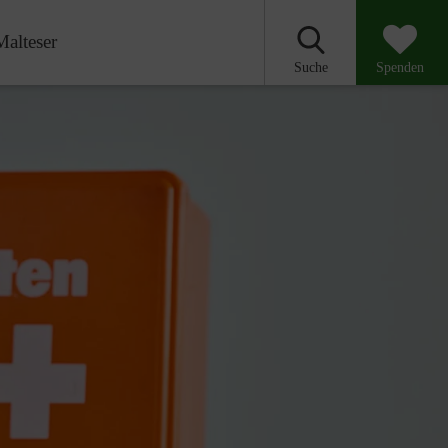
Malteser
Suche
Spenden