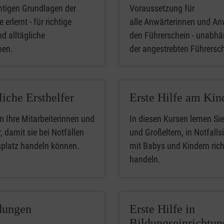
htigen Grundlagen der
Voraussetzung für
 erlernt - für richtige
alle Anwärterinnen und An
nd alltägliche
den Führerschein - unabhä
phen.
der angestrebten Führersc
liche Ersthelfer
Erste Hilfe am Kin
n Ihre Mitarbeiterinnen und
In diesen Kursen lernen Sie
, damit sie bei Notfällen
und Großeltern, in Notfalls
splatz handeln können.
mit Babys und Kindern rich
handeln.
dungen
Erste Hilfe in
Bildungseinrichtu