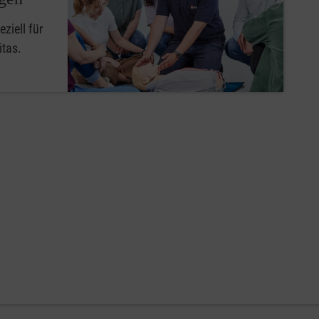
ziell für
itas.