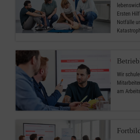
lebenswic
Ersten Hilfe
Notfälle u
Katastro
Betrieb
Wir schule
Mitarbeiter
am Arbeit
Fortbil