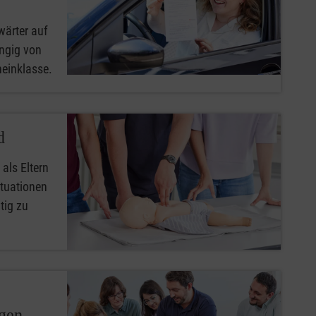
wärter auf
ngig von
heinklasse.
d
 als Eltern
ituationen
tig zu
ngen