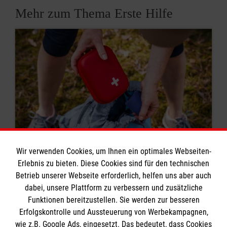
Mehr zum Thema Erste Hilfe
Wir verwenden Cookies, um Ihnen ein optimales Webseiten-
Erlebnis zu bieten. Diese Cookies sind für den technischen
8 Erste-Hilfe-Mythen
Betrieb unserer Webseite erforderlich, helfen uns aber auch
dabei, unsere Plattform zu verbessern und zusätzliche
Rund um das Thema Erste Hilfe kursieren viele
Funktionen bereitzustellen. Sie werden zur besseren
Mythen. Was stimmt? Was ist überholt? Wir
Erfolgskontrolle und Aussteuerung von Werbekampagnen,
klären auf.
wie z.B. Google Ads, eingesetzt. Das bedeutet, dass Cookies