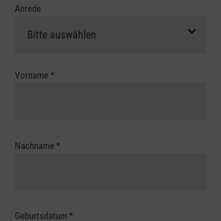
Anrede
erfolgt eine Abrechnung der vollen Kursgebühr
als Selbstzahler.
Die notwendigen Formulare für die
Kostenübernahme erhalten Sie bei der für Sie
zuständigen Berufsgenossenschaft oder
Vorname
*
Unfallkasse.
Nachname
*
Geburtsdatum
*