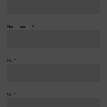
Hausnummer
*
Plz
*
Ort
*