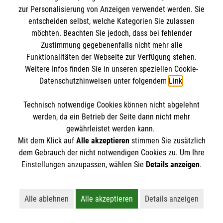
zur Personalisierung von Anzeigen verwendet werden. Sie
entscheiden selbst, welche Kategorien Sie zulassen
möchten. Beachten Sie jedoch, dass bei fehlender
Zustimmung gegebenenfalls nicht mehr alle
Funktionalitäten der Webseite zur Verfügung stehen.
Weitere Infos finden Sie in unseren speziellen Cookie-
Datenschutzhinweisen unter folgendem
Link
.
Technisch notwendige Cookies können nicht abgelehnt
werden, da ein Betrieb der Seite dann nicht mehr
gewährleistet werden kann.
Mit dem Klick auf
Alle akzeptieren
stimmen Sie zusätzlich
dem Gebrauch der nicht notwendigen Cookies zu. Um Ihre
Erste Hilfe bei älteren Menschen
Einstellungen anzupassen, wählen Sie
Details anzeigen
.
Darauf müssen Sie achten, wenn ein älterer
Mensch in Not gerät.
Alle ablehnen
Alle akzeptieren
Details anzeigen
Lehnt alle nicht-essentiellen Cookies ab
Akzeptiert alle Cookies einschließl
Öffnet detaillie