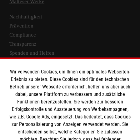
Malteser Werke
Nachhaltigkeit
Prävention
Compliance
Transparenz
Spenden und Helfen
Spendenkonto
Wir verwenden Cookies, um Ihnen ein optimales Webseiten-
Empfänger: Malteser Hilfsdienst e.V.
Erlebnis zu bieten. Diese Cookies sind für den technischen
Betrieb unserer Webseite erforderlich, helfen uns aber auch
IBAN: DE10 3706 0120 1201 2000 12
dabei, unsere Plattform zu verbessern und zusätzliche
BIC: GENODED 1PA7
Funktionen bereitzustellen. Sie werden zur besseren
Erfolgskontrolle und Aussteuerung von Werbekampagnen,
wie z.B. Google Ads, eingesetzt. Das bedeutet, dass Cookies
zur Personalisierung von Anzeigen verwendet werden. Sie
entscheiden selbst, welche Kategorien Sie zulassen
möchten. Beachten Sie jedoch, dass bei fehlender