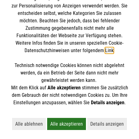
zur Personalisierung von Anzeigen verwendet werden. Sie
entscheiden selbst, welche Kategorien Sie zulassen
möchten. Beachten Sie jedoch, dass bei fehlender
Zustimmung gegebenenfalls nicht mehr alle
Funktionalitäten der Webseite zur Verfügung stehen.
Weitere Infos finden Sie in unseren speziellen Cookie-
Datenschutzhinweisen unter folgendem
Link
.
Erste Hilfe bei älteren Menschen
Darauf müssen Sie achten, wenn ein älterer
Technisch notwendige Cookies können nicht abgelehnt
Mensch in Not gerät.
werden, da ein Betrieb der Seite dann nicht mehr
gewährleistet werden kann.
Mit dem Klick auf
Alle akzeptieren
stimmen Sie zusätzlich
dem Gebrauch der nicht notwendigen Cookies zu. Um Ihre
Einstellungen anzupassen, wählen Sie
Details anzeigen
.
Alle ablehnen
Alle akzeptieren
Details anzeigen
Vielleicht interessiert Sie auch... ?
Lehnt alle nicht-essentiellen Cookies ab
Akzeptiert alle Cookies einschließl
Öffnet detaillie