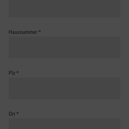
Hausnummer
*
Plz
*
Ort
*