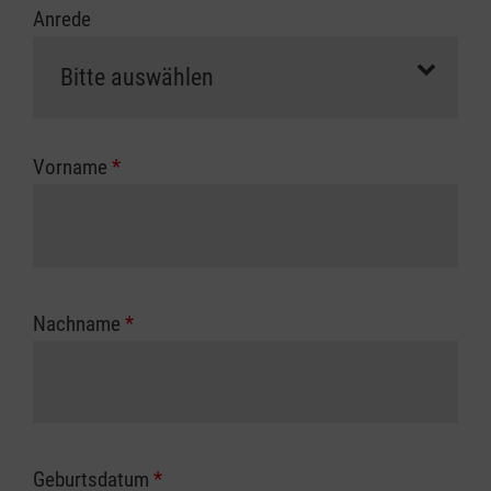
Anrede
erfolgt eine Abrechnung der vollen Kursgebühr
als Selbstzahler.
Die notwendigen Formulare für die
Kostenübernahme erhalten Sie bei der für Sie
zuständigen Berufsgenossenschaft oder
Vorname
*
Unfallkasse.
Nachname
*
Geburtsdatum
*