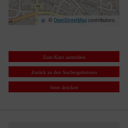
©
OpenStreetMap
contributors.
+
−
⇧
Zum Kurs anmelden
Zurück zu den Suchergebnissen
Seite drucken