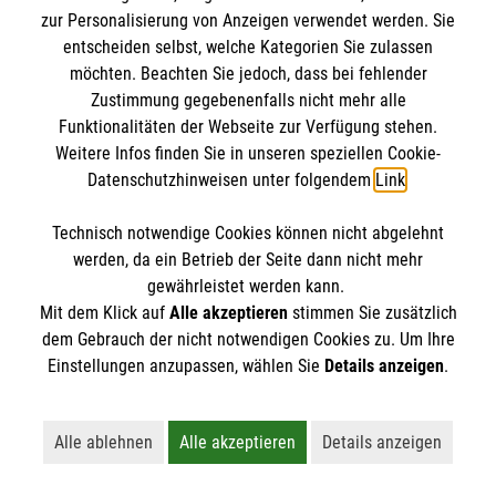
zur Personalisierung von Anzeigen verwendet werden. Sie
entscheiden selbst, welche Kategorien Sie zulassen
möchten. Beachten Sie jedoch, dass bei fehlender
Zustimmung gegebenenfalls nicht mehr alle
Funktionalitäten der Webseite zur Verfügung stehen.
Weitere Infos finden Sie in unseren speziellen Cookie-
Newsletter abonnieren
Datenschutzhinweisen unter folgendem
Link
.
Technisch notwendige Cookies können nicht abgelehnt
Cookies verwalten
|
AGB
|
Impressum
|
Datenschutz
|
werden, da ein Betrieb der Seite dann nicht mehr
Barrierefreiheit
|
Kontakt
|
Sharepoint
|
Mediathek
gewährleistet werden kann.
Mit dem Klick auf
Alle akzeptieren
stimmen Sie zusätzlich
dem Gebrauch der nicht notwendigen Cookies zu. Um Ihre
Einstellungen anzupassen, wählen Sie
Details anzeigen
.
Alle ablehnen
Alle akzeptieren
Details anzeigen
Lehnt alle nicht-essentiellen Cookies ab
Akzeptiert alle Cookies einschließl
Öffnet detaillie