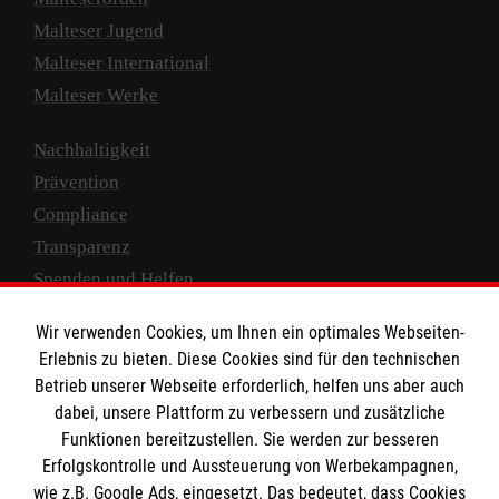
Malteser Jugend
Malteser International
Malteser Werke
Nachhaltigkeit
Prävention
Compliance
Transparenz
Spenden und Helfen
Spendenkonto
Wir verwenden Cookies, um Ihnen ein optimales Webseiten-
Erlebnis zu bieten. Diese Cookies sind für den technischen
Empfänger: Malteser Hilfsdienst e.V.
Betrieb unserer Webseite erforderlich, helfen uns aber auch
IBAN: DE10 3706 0120 1201 2000 12
dabei, unsere Plattform zu verbessern und zusätzliche
BIC: GENODED 1PA7
Funktionen bereitzustellen. Sie werden zur besseren
Erfolgskontrolle und Aussteuerung von Werbekampagnen,
wie z.B. Google Ads, eingesetzt. Das bedeutet, dass Cookies