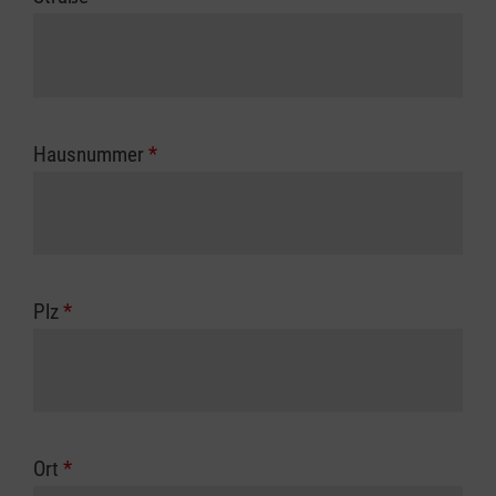
Hausnummer
*
Plz
*
Ort
*