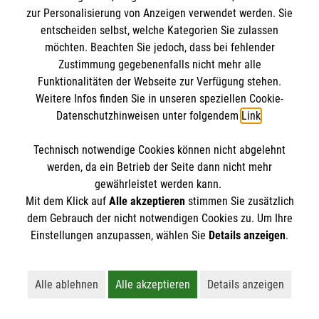
zur Personalisierung von Anzeigen verwendet werden. Sie
entscheiden selbst, welche Kategorien Sie zulassen
möchten. Beachten Sie jedoch, dass bei fehlender
Zustimmung gegebenenfalls nicht mehr alle
Funktionalitäten der Webseite zur Verfügung stehen.
Weitere Infos finden Sie in unseren speziellen Cookie-
Datenschutzhinweisen unter folgendem
Link
.
Erste Hilfe bei älteren Menschen
Technisch notwendige Cookies können nicht abgelehnt
Darauf müssen Sie achten, wenn ein älterer
werden, da ein Betrieb der Seite dann nicht mehr
gewährleistet werden kann.
Mensch in Not gerät.
Mit dem Klick auf
Alle akzeptieren
stimmen Sie zusätzlich
dem Gebrauch der nicht notwendigen Cookies zu. Um Ihre
Einstellungen anzupassen, wählen Sie
Details anzeigen
.
Alle ablehnen
Alle akzeptieren
Details anzeigen
Lehnt alle nicht-essentiellen Cookies ab
Akzeptiert alle Cookies einschließl
Öffnet detaillie
Vielleicht interessiert Sie auch... ?