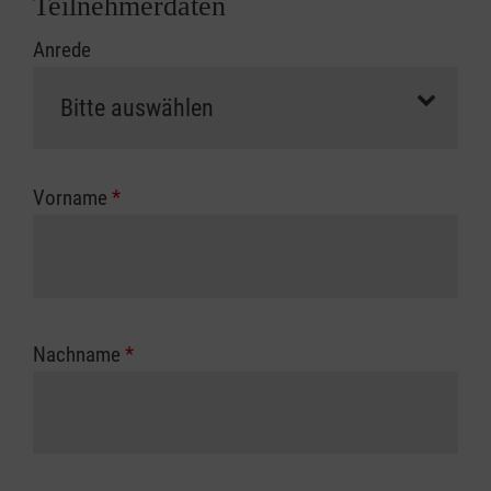
Teilnehmerdaten
Kursbeginn vorliegen müssen. Andernfalls
Anrede
erfolgt eine Abrechnung der vollen Kursgebühr
als Selbstzahler.
Die notwendigen Formulare für die
Kostenübernahme erhalten Sie bei der für Sie
zuständigen Berufsgenossenschaft oder
Vorname
*
Unfallkasse.
Nachname
*