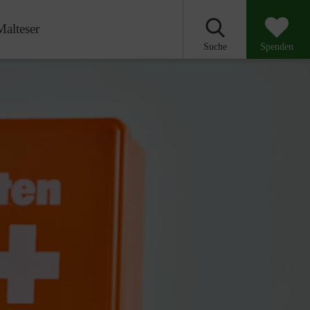
Malteser
Suche
Spenden