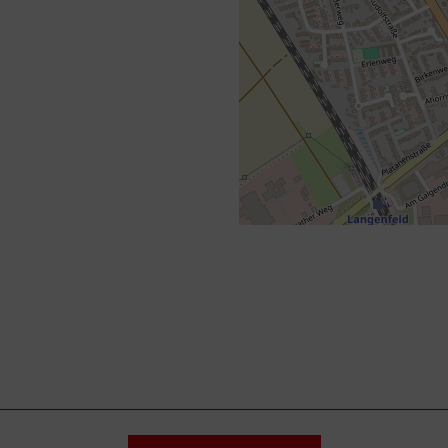
+
−
⇧