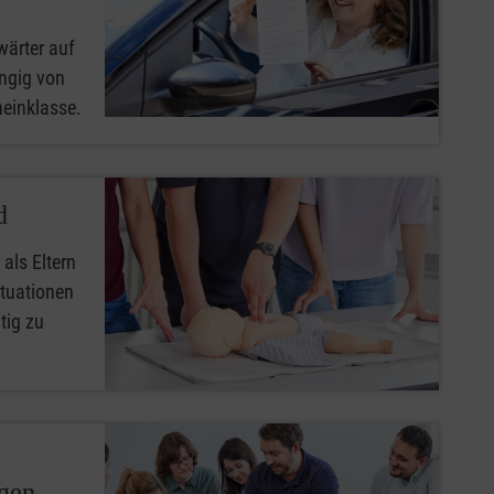
wärter auf
ngig von
heinklasse.
d
 als Eltern
ituationen
tig zu
ngen