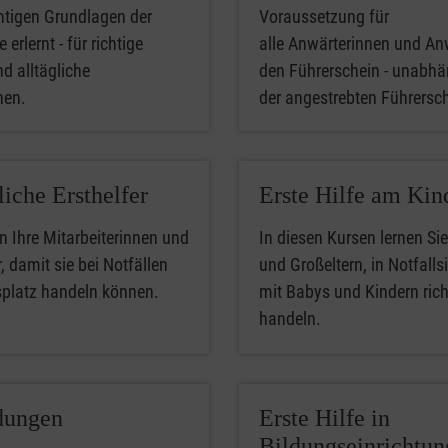
htigen Grundlagen der
Voraussetzung für
 erlernt - für richtige
alle Anwärterinnen und An
nd alltägliche
den Führerschein - unabhä
phen.
der angestrebten Führersc
liche Ersthelfer
Erste Hilfe am Kin
n Ihre Mitarbeiterinnen und
In diesen Kursen lernen Sie
, damit sie bei Notfällen
und Großeltern, in Notfalls
splatz handeln können.
mit Babys und Kindern rich
handeln.
dungen
Erste Hilfe in
Bildungseinrichtu