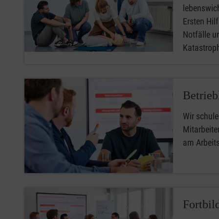
lebenswic
Ersten Hilfe
Notfälle u
Katastro
Betrieb
Wir schule
Mitarbeiter
am Arbeit
Fortbil