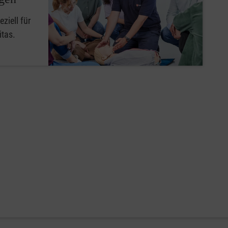
ziell für
itas.