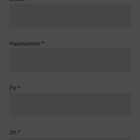
Hausnummer
*
Plz
*
Ort
*