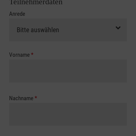
Teilnehmerdaten
Kursbeginn vorliegen müssen. Andernfalls
Anrede
erfolgt eine Abrechnung der vollen Kursgebühr
als Selbstzahler.
Die notwendigen Formulare für die
Kostenübernahme erhalten Sie bei der für Sie
zuständigen Berufsgenossenschaft oder
Vorname
*
Unfallkasse.
Nachname
*