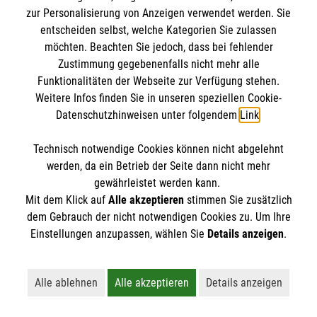
zur Personalisierung von Anzeigen verwendet werden. Sie
entscheiden selbst, welche Kategorien Sie zulassen
möchten. Beachten Sie jedoch, dass bei fehlender
Zustimmung gegebenenfalls nicht mehr alle
Funktionalitäten der Webseite zur Verfügung stehen.
Weitere Infos finden Sie in unseren speziellen Cookie-
Datenschutzhinweisen unter folgendem
Link
.
Erste Hilfe bei älteren Menschen
Technisch notwendige Cookies können nicht abgelehnt
Darauf müssen Sie achten, wenn ein älterer
werden, da ein Betrieb der Seite dann nicht mehr
gewährleistet werden kann.
Mensch in Not gerät.
Mit dem Klick auf
Alle akzeptieren
stimmen Sie zusätzlich
dem Gebrauch der nicht notwendigen Cookies zu. Um Ihre
Einstellungen anzupassen, wählen Sie
Details anzeigen
.
Alle ablehnen
Alle akzeptieren
Details anzeigen
Lehnt alle nicht-essentiellen Cookies ab
Akzeptiert alle Cookies einschließl
Öffnet detaillie
Vielleicht interessiert Sie auch... ?