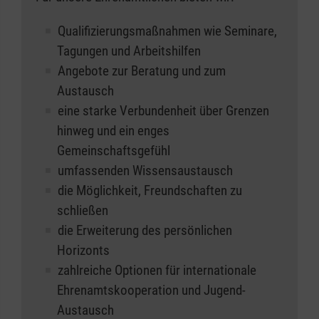
Partnerschaftstreffen fördern wir auch den
Austausch zwischen den deutschen Maltesern
Qualifizierungsmaßnahmen wie Seminare,
und ihren ausländischen Partnern. Dies stärkt
Tagungen und Arbeitshilfen
die Bindungen und ermöglicht eine bessere
Angebote zur Beratung und zum
Zusammenarbeit. Zentrale Bestandteile
Austausch
unserer Unterstützung sind die Beratung und
eine starke Verbundenheit über Grenzen
der kollegiale Austausch. Wir stehen den
hinweg und ein enges
Maltesern vor Ort mit unserem Fachwissen
Gemeinschaftsgefühl
und unseren Erfahrungen zur Seite, um sie in
umfassenden Wissensaustausch
ihrer Arbeit bestmöglich zu unterstützen.
die Möglichkeit, Freundschaften zu
schließen
Um die finanziellen Mittel für unsere Projekte
die Erweiterung des persönlichen
sicherzustellen, unterstützen wir natürlich
Horizonts
auch viele Fundraising-Aktivitäten und bieten
zahlreiche Optionen für internationale
Rat und Hilfestellung bei der Beschaffung von
Ehrenamtskooperation und Jugend-
Mitteln für die Realisierung der Vorhaben.
Austausch