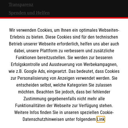
Transparenz
Spenden und Helfen
Spendenkonto
Wir verwenden Cookies, um Ihnen ein optimales Webseiten-
Empfänger: Malteser Hilfsdienst e.V.
Erlebnis zu bieten. Diese Cookies sind für den technischen
Betrieb unserer Webseite erforderlich, helfen uns aber auch
IBAN: DE10 3706 0120 1201 2000 12
dabei, unsere Plattform zu verbessern und zusätzliche
BIC: GENODED 1PA7
Funktionen bereitzustellen. Sie werden zur besseren
Erfolgskontrolle und Aussteuerung von Werbekampagnen,
wie z.B. Google Ads, eingesetzt. Das bedeutet, dass Cookies
zur Personalisierung von Anzeigen verwendet werden. Sie
entscheiden selbst, welche Kategorien Sie zulassen
möchten. Beachten Sie jedoch, dass bei fehlender
Zustimmung gegebenenfalls nicht mehr alle
Funktionalitäten der Webseite zur Verfügung stehen.
Weitere Infos finden Sie in unseren speziellen Cookie-
Newsletter abonnieren
Datenschutzhinweisen unter folgendem
Link
.