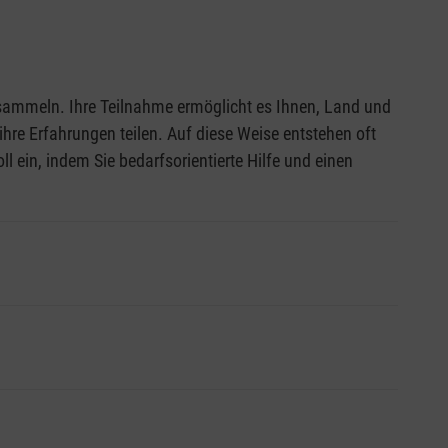
u sammeln. Ihre Teilnahme ermöglicht es Ihnen, Land und
hre Erfahrungen teilen. Auf diese Weise entstehen oft
l ein, indem Sie bedarfsorientierte Hilfe und einen
ffen. Aber auch externe Personen sind willkommen,
inere Gruppen.
Ländern. Sie können sich ganz den eigenen Interessen
 auch die Dauer der Einsätze richtet sich nach den