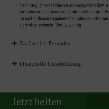
Kostenübernahme
direkt an uns
.
Nach Möglichkeit sollten Sie als Gastgeberin bzw. G
Aufgaben konzentrieren kann, ohne sich um grund
Welche Kosten übernehmen die Malteser Voluntee
Je nach örtlichen Gegebenheiten oder der Entfernung
klare Absprachen im Voraus wichtig.
Der Malteser Hilfsdienst in Deutschland gewährt au
Standorte in Deutschland, die ausländische Voluntee
möchten, müssen ihre Kosten selbst tragen beziehun
Zu Gast bei Freunden
Für längere Einsätze ist auch die soziale Integrat
Finanzielle Unterstützung
organisieren, um den Volunteer besser in die lokale
Veranstaltungen einladen. Auf diese Weise wird nich
Einsatzes gesteigert.
Bei der Aufnahme von ausländischen Malteser Volun
Sie möchten einen Volunteer bei sich aufnehmen un
Spendenbetra
Jetzt helfen