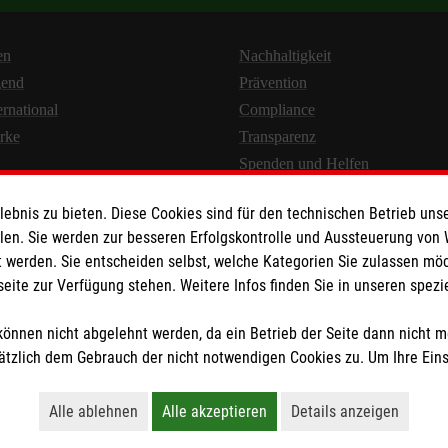
en
Nachhaltigkeit
gend
Prävention
ernational
Compliance
rke
Transparenz
Spenden und Helfen
bnis zu bieten. Diese Cookies sind für den technischen Betrieb unse
llen. Sie werden zur besseren Erfolgskontrolle und Aussteuerung von
 werden. Sie entscheiden selbst, welche Kategorien Sie zulassen mö
seite zur Verfügung stehen. Weitere Infos finden Sie in unseren spe
Newsletter abonnieren
önnen nicht abgelehnt werden, da ein Betrieb der Seite dann nicht 
tzlich dem Gebrauch der nicht notwendigen Cookies zu. Um Ihre Ein
en
|
AGB
|
Impressum
|
Datenschutz
|
Barrierefreiheit
|
Kontakt
|
Share
Alle ablehnen
Alle akzeptieren
Details anzeigen
Lehnt alle nicht-essentiellen Cookies ab
Akzeptiert alle Cookies einschließl
Öffnet detaillie