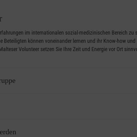
r
Erfahrungen im internationalen sozial-medizinischen Bereich z
e Beteiligten können voneinander lernen und ihr Know-how und i
lteser Volunteer setzen Sie Ihre Zeit und Energie vor Ort sinnvol
ruppe
Maltesern – sowohl aus dem Haupt- als auch dem Ehrenamt – o
fizieren können. Teilnehmen können Einzelpersonen und auch kle
nd vielfältig und umfassen zahlreiche Dienste in verschiedenen 
werden
eren und auch neue Fähigkeiten erlernen. Sowohl das Angebot als