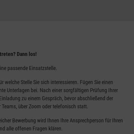
tschland als auch vor Ort
artnern
r Ort
e Rückmeldung
utreten? Dann los!
eine passende Einsatzstelle.
, max. 250 Euro pro Person
ür welche Stelle Sie sich interessieren. Fügen Sie einen
nerorganisation gestellt
te Unterlagen bei. Nach einer sorgfältigen Prüfung Ihrer
cht garantiert werden
 Einladung zu einem Gespräch, bevor abschließend der
er Teams, über Zoom oder telefonisch statt.
icher Bewerbung wird Ihnen Ihre Ansprechperson für Ihren
und alle offenen Fragen klären.