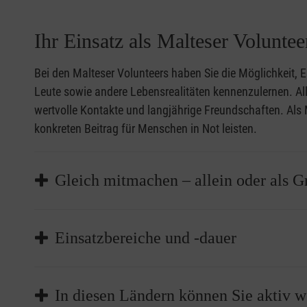
Ihr Einsatz als Malteser Voluntee
Bei den Malteser Volunteers haben Sie die Möglichkeit, 
Leute sowie andere Lebensrealitäten kennenzulernen. All
wertvolle Kontakte und langjährige Freundschaften. Als Ma
konkreten Beitrag für Menschen in Not leisten.
Gleich mitmachen – allein oder als G
Das Malteser Volunteers Programm steht vor allem 
Einsatzbereiche und -dauer
sofern sie sich mit den Werten der Malteser identi
Ihre Einsatzmöglichkeiten als Malteser Volunteer si
In diesen Ländern können Sie aktiv 
entsprechend in unterschiedlichen Bereichen engagi