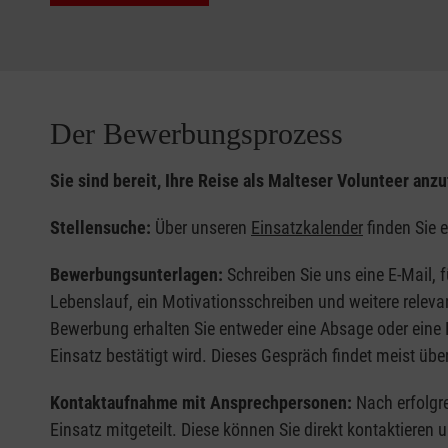
Betreuung durch Ansprechpartner sowohl in Deu
Kommunikation mit den gastgebenden Einsatzp
Fachliche Unterstützung:
Vorbereitung auf den Einsatz
Der Bewerbungsprozess
Kontinuierliche Begleitung während Ihrer Zeit vo
Evaluationsmöglichkeiten für eine umfassend
Sie sind bereit, Ihre Reise als Malteser Volunteer anz
Finanzielle Unterstützung:
Stellensuche:
Über unseren
Einsatzkalender
finden Sie 
Reisekostenzuschuss von 50 % der Reisekosten
Bewerbungsunterlagen:
Schreiben Sie uns eine E-Mail, f
Eine Unterkunft wird in der Regel durch die Part
Lebenslauf, ein Motivationsschreiben und weitere relevan
Eine Übernahme der Verpflegungskosten kann ni
Bewerbung erhalten Sie entweder eine Absage oder eine
Einsatz bestätigt wird. Dieses Gespräch findet meist üb
Kontaktaufnahme mit Ansprechpersonen:
Nach erfolgre
Einsatz mitgeteilt. Diese können Sie direkt kontaktieren 