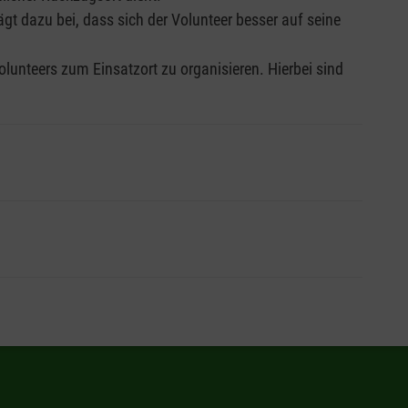
gt dazu bei, dass sich der Volunteer besser auf seine
lunteers zum Einsatzort zu organisieren. Hierbei sind
nteers, die im Ausland tätig sind. Auch Malteser
ser Volunteers, die in Deutschland tätig werden
ntsendende Malteser Organisation zugehen.
sein, ein Tagesprogramm an einem freien Wochenende zu
sollten Sie den Volunteer auch zu eigenen
eer geschaffen, sondern auch die Effektivität des
ei insgesamt maximal 250 Euro pro Person.