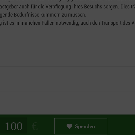
astgeber auch für die Verpflegung Ihres Besuchs sorgen. Dies trä
legende Bedürfnisse kümmern zu müssen.
rs selbst?
 ist es in manchen Fällen notwendig, auch den Transport des Vo
sschließlich Kostenübernahmen und -zuschüsse für deutsche Volu
rs aufnehmen, werden finanziell unterstützt. Ausländische Malte
gsweise mit der Bitte um finanzielle Unterstützung auf ihre e
ion von enormer Bedeutung. So könnte es zum Beispiel sinnvoll 
 Gemeinschaft einzubinden. Als gastgebender Malteser Standort 
t nur eine positive und unterstützende Umgebung für den Volunt
teers erhalten Sie ein Tagegeld in Höhe von 10 Euro pro Tag b
d haben Fragen? Schreiben Sie uns gern eine
E-Mail
!
g in Euro
Spenden