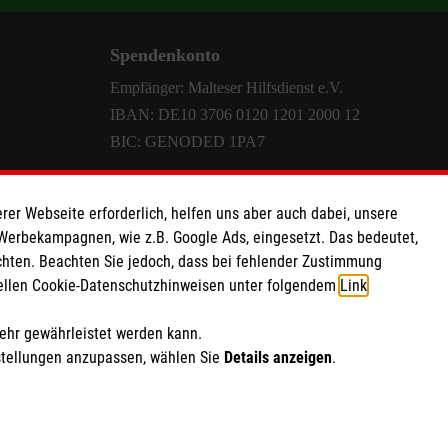
Spendenkonto
Empfänger: Malteser Hilfsdienst e.V.
IBAN: DE10 3706 0120 1201 2000 12
BIC: GENODED 1PA7
rer Webseite erforderlich, helfen uns aber auch dabei, unsere
 Werbekampagnen, wie z.B. Google Ads, eingesetzt. Das bedeutet,
chten. Beachten Sie jedoch, dass bei fehlender Zustimmung
ziellen Cookie-Datenschutzhinweisen unter folgendem
Link
.
mehr gewährleistet werden kann.
stellungen anzupassen, wählen Sie
Details anzeigen
.
point
|
Mediathek
ich Marketing und Analyse
rte Cookie-Einstellungen