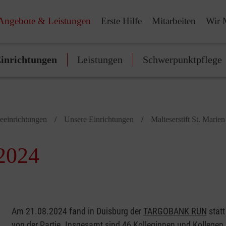
Angebote & Leistungen
Erste Hilfe
Mitarbeiten
Wir 
inrichtungen
Leistungen
Schwerpunktpflege
geeinrichtungen
Unsere Einrichtungen
Malteserstift St. Marien
024
Am 21.08.2024 fand in Duisburg der
TARGOBANK RUN
statt
von der Partie. Insgesamt sind 46 Kolleginnen und Kollegen