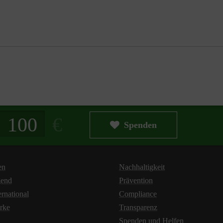
g in Euro
Spenden
en
Nachhaltigkeit
gend
Prävention
ernational
Compliance
rke
Transparenz
Spenden und Helfen