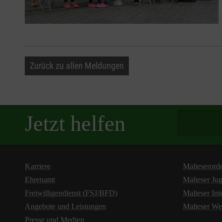
Zurück zu allen Meldungen
Spendenbetra
Jetzt helfen
Karriere
Malteserord
Ehrenamt
Malteser Ju
Freiwilligendienst (FSJ/BFD)
Malteser Int
Angebote und Leistungen
Malteser We
Presse und Medien