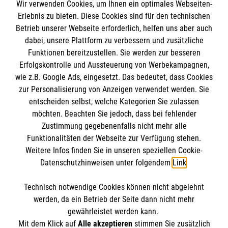
Wir verwenden Cookies, um Ihnen ein optimales Webseiten-
Empfänger: Malteser Hilfsdienst e.V.
Erlebnis zu bieten. Diese Cookies sind für den technischen
Betrieb unserer Webseite erforderlich, helfen uns aber auch
IBAN: DE10 3706 0120 1201 2000 12
dabei, unsere Plattform zu verbessern und zusätzliche
BIC: GENODED 1PA7
Funktionen bereitzustellen. Sie werden zur besseren
Erfolgskontrolle und Aussteuerung von Werbekampagnen,
wie z.B. Google Ads, eingesetzt. Das bedeutet, dass Cookies
zur Personalisierung von Anzeigen verwendet werden. Sie
entscheiden selbst, welche Kategorien Sie zulassen
möchten. Beachten Sie jedoch, dass bei fehlender
Zustimmung gegebenenfalls nicht mehr alle
Funktionalitäten der Webseite zur Verfügung stehen.
Weitere Infos finden Sie in unseren speziellen Cookie-
Newsletter abonnieren
Datenschutzhinweisen unter folgendem
Link
.
Technisch notwendige Cookies können nicht abgelehnt
Cookies verwalten
|
AGB
|
Impressum
|
Datenschutz
|
werden, da ein Betrieb der Seite dann nicht mehr
Barrierefreiheit
|
Kontakt
|
Sharepoint
|
Mediathek
gewährleistet werden kann.
Mit dem Klick auf
Alle akzeptieren
stimmen Sie zusätzlich