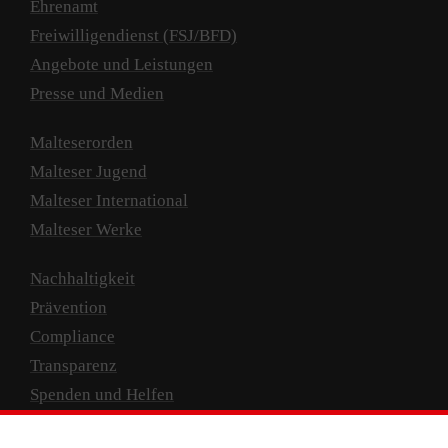
Ehrenamt
Freiwilligendienst (FSJ/BFD)
Angebote und Leistungen
Presse und Medien
Malteserorden
Malteser Jugend
Malteser International
Malteser Werke
Nachhaltigkeit
Prävention
Compliance
Transparenz
Spenden und Helfen
Spendenkonto