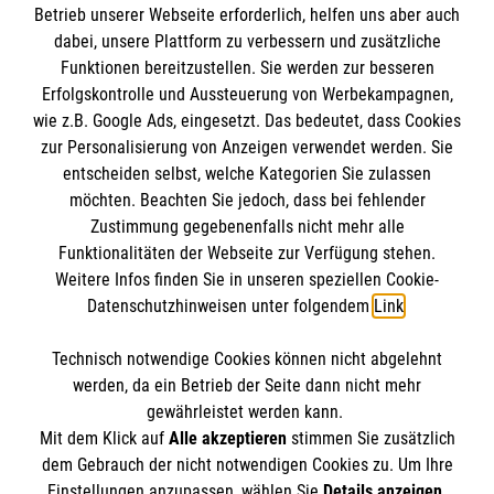
Betrieb unserer Webseite erforderlich, helfen uns aber auch
IBAN: DE10 3706 0120 1201 2000 12
dabei, unsere Plattform zu verbessern und zusätzliche
BIC: GENODED 1PA7
Funktionen bereitzustellen. Sie werden zur besseren
Erfolgskontrolle und Aussteuerung von Werbekampagnen,
wie z.B. Google Ads, eingesetzt. Das bedeutet, dass Cookies
zur Personalisierung von Anzeigen verwendet werden. Sie
entscheiden selbst, welche Kategorien Sie zulassen
möchten. Beachten Sie jedoch, dass bei fehlender
Zustimmung gegebenenfalls nicht mehr alle
Funktionalitäten der Webseite zur Verfügung stehen.
Weitere Infos finden Sie in unseren speziellen Cookie-
Newsletter abonnieren
Datenschutzhinweisen unter folgendem
Link
.
Technisch notwendige Cookies können nicht abgelehnt
Cookies verwalten
|
AGB
|
Impressum
|
Datenschutz
|
werden, da ein Betrieb der Seite dann nicht mehr
Barrierefreiheit
|
Kontakt
|
Sharepoint
|
Mediathek
gewährleistet werden kann.
Mit dem Klick auf
Alle akzeptieren
stimmen Sie zusätzlich
dem Gebrauch der nicht notwendigen Cookies zu. Um Ihre
Einstellungen anzupassen, wählen Sie
Details anzeigen
.