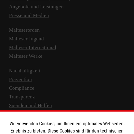
Angebote und Leistungen
Presse und Medien
Malteserorden
Malteser Jugend
Malteser International
Malteser Werke
Nachhaltigkeit
Prävention
Compliance
Transparenz
Spenden und Helfen
Spendenkonto
Wir verwenden Cookies, um Ihnen ein optimales Webseiten-
Empfänger: Malteser Hilfsdienst e.V.
Erlebnis zu bieten. Diese Cookies sind für den technischen