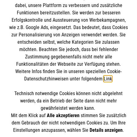
dabei, unsere Plattform zu verbessern und zusätzliche
BIC: GENODED 1PA7
Funktionen bereitzustellen. Sie werden zur besseren
Erfolgskontrolle und Aussteuerung von Werbekampagnen,
wie z.B. Google Ads, eingesetzt. Das bedeutet, dass Cookies
zur Personalisierung von Anzeigen verwendet werden. Sie
entscheiden selbst, welche Kategorien Sie zulassen
möchten. Beachten Sie jedoch, dass bei fehlender
Zustimmung gegebenenfalls nicht mehr alle
Funktionalitäten der Webseite zur Verfügung stehen.
Weitere Infos finden Sie in unseren speziellen Cookie-
Newsletter abonnieren
Datenschutzhinweisen unter folgendem
Link
.
Technisch notwendige Cookies können nicht abgelehnt
Cookies verwalten
|
AGB
|
Impressum
|
Datenschutz
|
werden, da ein Betrieb der Seite dann nicht mehr
Barrierefreiheit
|
Kontakt
|
Sharepoint
|
Mediathek
gewährleistet werden kann.
Mit dem Klick auf
Alle akzeptieren
stimmen Sie zusätzlich
dem Gebrauch der nicht notwendigen Cookies zu. Um Ihre
Einstellungen anzupassen, wählen Sie
Details anzeigen
.