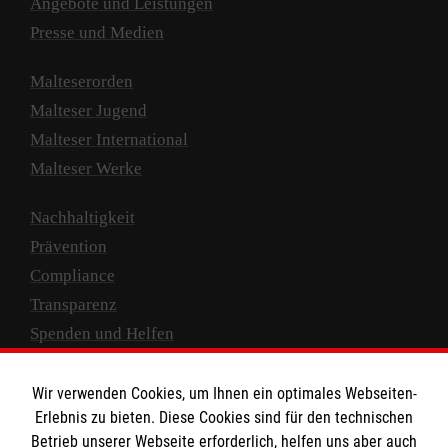
Angebote und Leistungen
Presse und Medien
Malteserorden
Malteser Jugend
Malteser International
Malteser Werke
Nachhaltigkeit
Prävention
Compliance
Transparenz
Spenden und Helfen
Spendenkonto
Wir verwenden Cookies, um Ihnen ein optimales Webseiten-
Empfänger: Malteser Hilfsdienst e.V.
Erlebnis zu bieten. Diese Cookies sind für den technischen
Betrieb unserer Webseite erforderlich, helfen uns aber auch
IBAN: DE10 3706 0120 1201 2000 12