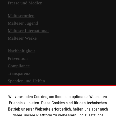
Presse und Medien
Malteserorden
Malteser Jugend
Malteser International
Malteser Werke
Nachhaltigkeit
Prävention
Compliance
Transparenz
Spenden und Helfen
Spendenkonto
Wir verwenden Cookies, um Ihnen ein optimales Webseiten-
Empfänger: Malteser Hilfsdienst e.V.
Erlebnis zu bieten. Diese Cookies sind für den technischen
Betrieb unserer Webseite erforderlich, helfen uns aber auch
IBAN: DE10 3706 0120 1201 2000 12
dabei, unsere Plattform zu verbessern und zusätzliche