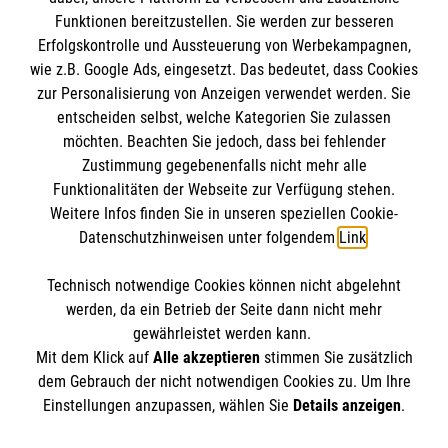
BIC: GENODED 1PA7
Funktionen bereitzustellen. Sie werden zur besseren
Erfolgskontrolle und Aussteuerung von Werbekampagnen,
wie z.B. Google Ads, eingesetzt. Das bedeutet, dass Cookies
zur Personalisierung von Anzeigen verwendet werden. Sie
entscheiden selbst, welche Kategorien Sie zulassen
möchten. Beachten Sie jedoch, dass bei fehlender
Zustimmung gegebenenfalls nicht mehr alle
Funktionalitäten der Webseite zur Verfügung stehen.
Weitere Infos finden Sie in unseren speziellen Cookie-
Newsletter abonnieren
Datenschutzhinweisen unter folgendem
Link
.
Technisch notwendige Cookies können nicht abgelehnt
Cookies verwalten
|
AGB
|
Impressum
|
Datenschutz
|
werden, da ein Betrieb der Seite dann nicht mehr
Barrierefreiheit
|
Kontakt
|
Sharepoint
|
Mediathek
gewährleistet werden kann.
Mit dem Klick auf
Alle akzeptieren
stimmen Sie zusätzlich
dem Gebrauch der nicht notwendigen Cookies zu. Um Ihre
Einstellungen anzupassen, wählen Sie
Details anzeigen
.