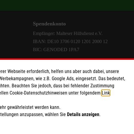
Spendenkonto
Empfänger: Malteser Hilfsdienst e.V.
IBAN: DE10 3706 0120 1201 2000 12
BIC: GENODED 1PA7
rer Webseite erforderlich, helfen uns aber auch dabei, unsere
 Werbekampagnen, wie z.B. Google Ads, eingesetzt. Das bedeutet,
chten. Beachten Sie jedoch, dass bei fehlender Zustimmung
ziellen Cookie-Datenschutzhinweisen unter folgendem
Link
.
mehr gewährleistet werden kann.
stellungen anzupassen, wählen Sie
Details anzeigen
.
point
|
Mediathek