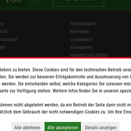
en
Nachhaltigkeit
gend
Prävention
ernational
Compliance
rke
Transparenz
Spenden und Helfen
bnis zu bieten. Diese Cookies sind für den technischen Betrieb unse
llen. Sie werden zur besseren Erfolgskontrolle und Aussteuerung von
 werden. Sie entscheiden selbst, welche Kategorien Sie zulassen mö
seite zur Verfügung stehen. Weitere Infos finden Sie in unseren spe
Newsletter abonnieren
önnen nicht abgelehnt werden, da ein Betrieb der Seite dann nicht 
tzlich dem Gebrauch der nicht notwendigen Cookies zu. Um Ihre Ein
en
|
AGB
|
Impressum
|
Datenschutz
|
Barrierefreiheit
|
Kontakt
|
Share
Alle ablehnen
Alle akzeptieren
Details anzeigen