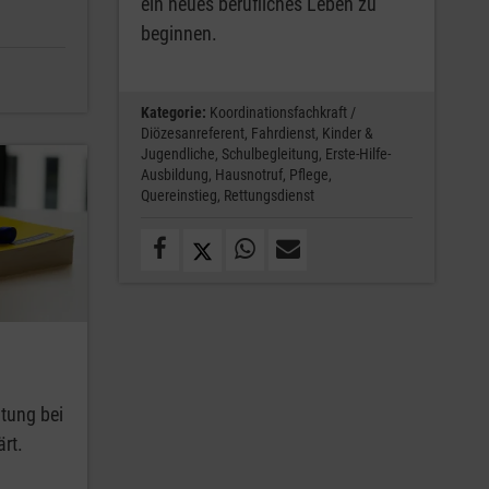
ein neues berufliches Leben zu
beginnen.
Kategorie:
Koordinationsfachkraft /
Diözesanreferent,
Fahrdienst,
Kinder &
Jugendliche,
Schulbegleitung,
Erste-Hilfe-
Ausbildung,
Hausnotruf,
Pflege,
Quereinstieg,
Rettungsdienst
ütung bei
rt.