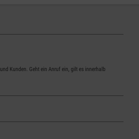
nd Kunden. Geht ein Anruf ein, gilt es innerhalb
eiteren Tätigkeiten im familiären Bereich oder einem
uf rund um die Uhr zur Verfügung. Gleichzeitig