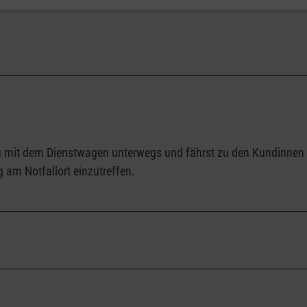
 du mit dem Dienstwagen unterwegs und fährst zu den Kundinnen u
g am Notfallort einzutreffen.
urch Schichtarbeit und eignet sich ideal, wenn du die Arbeit mit w
dienst, auch an Wochenenden und Feiertagen steht der Hausnotr