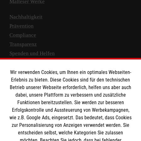
Malteser Werke
Nachhaltigkeit
Prävention
Compliance
Transparenz
Spenden und Helfen
Spendenkonto
Wir verwenden Cookies, um Ihnen ein optimales Webseiten-
Empfänger: Malteser Hilfsdienst e.V.
Erlebnis zu bieten. Diese Cookies sind für den technischen
Betrieb unserer Webseite erforderlich, helfen uns aber auch
IBAN: DE10 3706 0120 1201 2000 12
dabei, unsere Plattform zu verbessern und zusätzliche
BIC: GENODED 1PA7
Funktionen bereitzustellen. Sie werden zur besseren
Erfolgskontrolle und Aussteuerung von Werbekampagnen,
wie z.B. Google Ads, eingesetzt. Das bedeutet, dass Cookies
zur Personalisierung von Anzeigen verwendet werden. Sie
entscheiden selbst, welche Kategorien Sie zulassen
möchten. Beachten Sie jedoch, dass bei fehlender