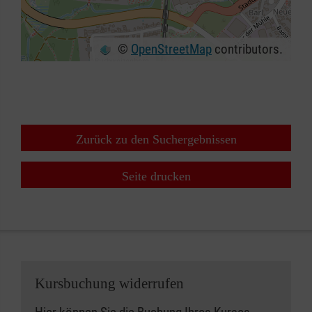
©
OpenStreetMap
contributors.
+
−
⇧
Zurück zu den Suchergebnissen
Seite drucken
Kursbuchung widerrufen