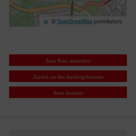
©
OpenStreetMap
contributors.
+
−
⇧
Zum Kurs anmelden
Zurück zu den Suchergebnissen
Seite drucken