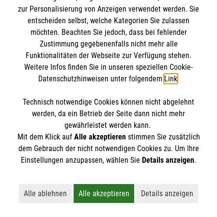
zur Personalisierung von Anzeigen verwendet werden. Sie
entscheiden selbst, welche Kategorien Sie zulassen
möchten. Beachten Sie jedoch, dass bei fehlender
Zustimmung gegebenenfalls nicht mehr alle
Funktionalitäten der Webseite zur Verfügung stehen.
Weitere Infos finden Sie in unseren speziellen Cookie-
Newsletter abonnieren
Datenschutzhinweisen unter folgendem
Link
.
Technisch notwendige Cookies können nicht abgelehnt
Cookies verwalten
|
AGB
|
Impressum
|
Datenschutz
|
werden, da ein Betrieb der Seite dann nicht mehr
Barrierefreiheit
|
Kontakt
|
Sharepoint
|
Mediathek
gewährleistet werden kann.
Mit dem Klick auf
Alle akzeptieren
stimmen Sie zusätzlich
dem Gebrauch der nicht notwendigen Cookies zu. Um Ihre
Einstellungen anzupassen, wählen Sie
Details anzeigen
.
Alle ablehnen
Alle akzeptieren
Details anzeigen
Lehnt alle nicht-essentiellen Cookies ab
Akzeptiert alle Cookies einschließl
Öffnet detaillie