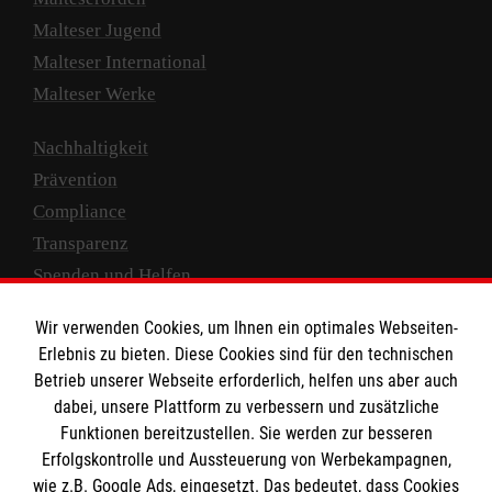
Malteser Jugend
Malteser International
Malteser Werke
Nachhaltigkeit
Prävention
Compliance
Transparenz
Spenden und Helfen
Spendenkonto
Wir verwenden Cookies, um Ihnen ein optimales Webseiten-
Erlebnis zu bieten. Diese Cookies sind für den technischen
Empfänger: Malteser Hilfsdienst e.V.
Betrieb unserer Webseite erforderlich, helfen uns aber auch
IBAN: DE10 3706 0120 1201 2000 12
dabei, unsere Plattform zu verbessern und zusätzliche
BIC: GENODED 1PA7
Funktionen bereitzustellen. Sie werden zur besseren
Erfolgskontrolle und Aussteuerung von Werbekampagnen,
wie z.B. Google Ads, eingesetzt. Das bedeutet, dass Cookies