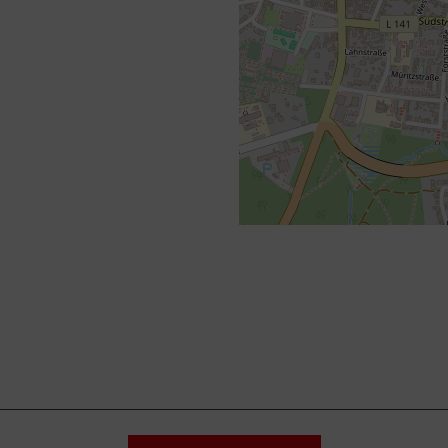
+
−
⇧