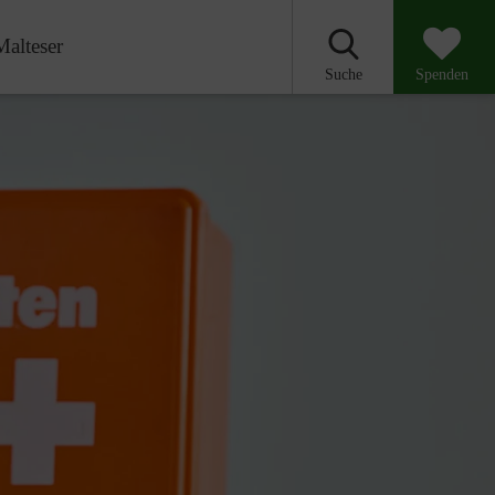
Malteser
Suche
Spenden