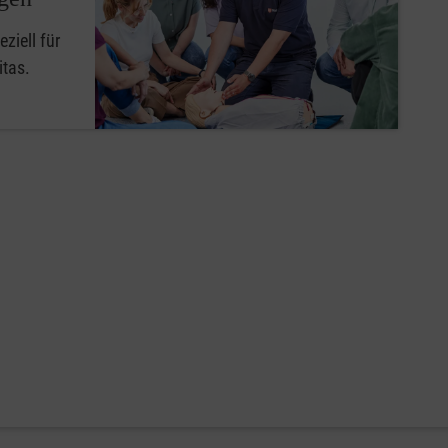
ziell für
itas.