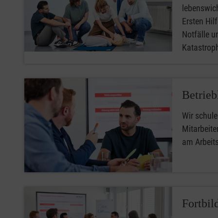
lebenswic
Ersten Hilfe
Notfälle u
Katastro
Betrieb
Wir schule
Mitarbeiter
am Arbeit
Fortbil