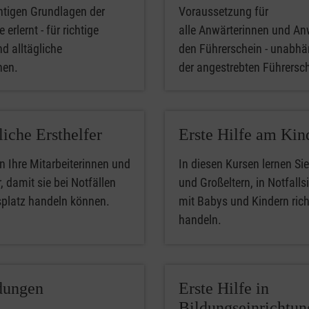
htigen Grundlagen der
Voraussetzung für
 erlernt - für richtige
alle Anwärterinnen und An
nd alltägliche
den Führerschein - unabhä
phen.
der angestrebten Führersc
liche Ersthelfer
Erste Hilfe am Kin
n Ihre Mitarbeiterinnen und
In diesen Kursen lernen Sie
, damit sie bei Notfällen
und Großeltern, in Notfalls
splatz handeln können.
mit Babys und Kindern rich
handeln.
dungen
Erste Hilfe in
Bildungseinrichtu