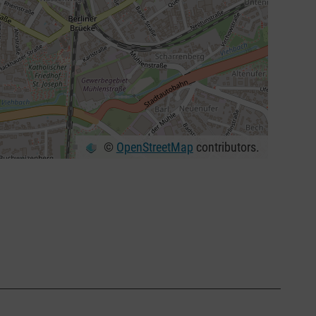
©
OpenStreetMap
contributors.