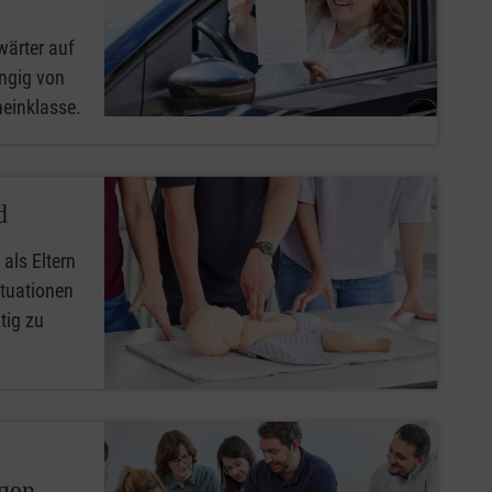
wärter auf
ngig von
heinklasse.
d
 als Eltern
ituationen
tig zu
ngen